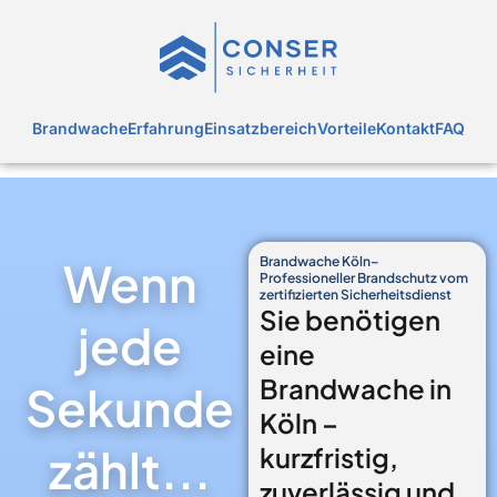
Brandschutz und Brandwache in Käln
Brandwache
Erfahrung
Einsatzbereich
Vorteile
Kontakt
FAQ
Wenn
Brandwache Köln–
Professioneller Brandschutz vom
zertifizierten Sicherheitsdienst
Sie benötigen
jede
eine
Brandwache in
Sekunde
Köln –
zählt...
kurzfristig,
zuverlässig und