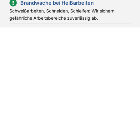
Brandwache bei Heißarbeiten
Schweißarbeiten, Schneiden, Schleifen: Wir sichern
gefährliche Arbeitsbereiche zuverlässig ab.
Objekt- & Werkschutz mit Brandschutzfokus
Integrierte Lösungen für Industrieanlagen, Lagerhallen
oder Produktionsstätten.
Brandwache für Kliniken, Hotels &
Seniorenheime
Besonders geschulte Kräfte für den sensiblen Umgang mit
Menschen in Einrichtungen mit besonderen
Anforderungen.