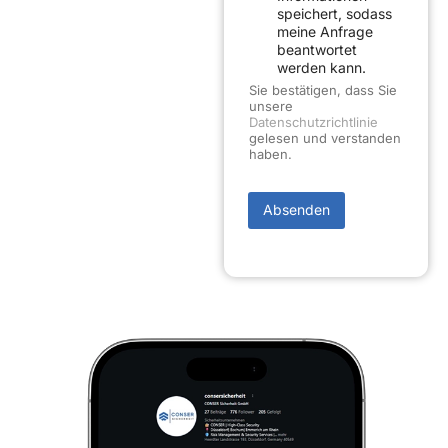
l
speichert, sodass
)
meine Anfrage
N
beantwortet
a
werden kann.
c
h
Sie bestätigen, dass Sie
r
unsere
i
Datenschutzrichtlinie
c
gelesen und verstanden
h
haben.
t
T
e
Absenden
l
e
f
o
n
n
u
m
m
e
r