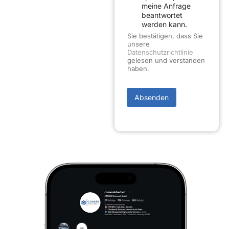
n
meine Anfrage
a
beantwortet
l
werden kann.
)
Sie bestätigen, dass Sie
D
unsere
S
Datenschutzrichtlinie
G
gelesen und verstanden
V
haben.
O
-
E
Absenden
i
n
v
e
r
s
t
ä
n
d
n
i
s