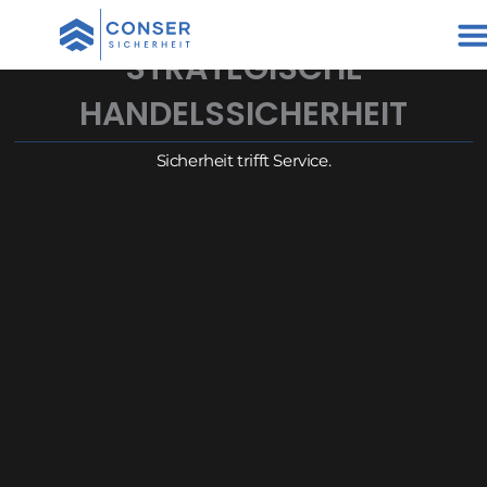
Zum
Inhalt
STRATEGISCHE
springen
HANDELSSICHERHEIT
Sicherheit trifft Service.