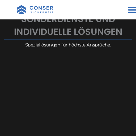
Zum
Inhalt
SONDERDIENSTE UND
springen
INDIVIDUELLE LÖSUNGEN
Speziallösungen für höchste Ansprüche.