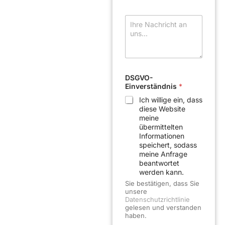
t
r
N
e
a
f
c
f
h
*
r
i
c
DSGVO-
h
Einverständnis
*
t
*
Ich willige ein, dass
diese Website
meine
übermittelten
Informationen
speichert, sodass
meine Anfrage
beantwortet
werden kann.
Sie bestätigen, dass Sie
unsere
Datenschutzrichtlinie
gelesen und verstanden
haben.