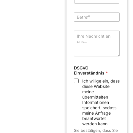
B
e
t
B
r
e
e
t
f
r
f
N
e
a
f
c
f
h
*
r
i
c
DSGVO-
h
Einverständnis
*
t
*
Ich willige ein, dass
diese Website
meine
übermittelten
Informationen
speichert, sodass
meine Anfrage
beantwortet
werden kann.
Sie bestätigen, dass Sie