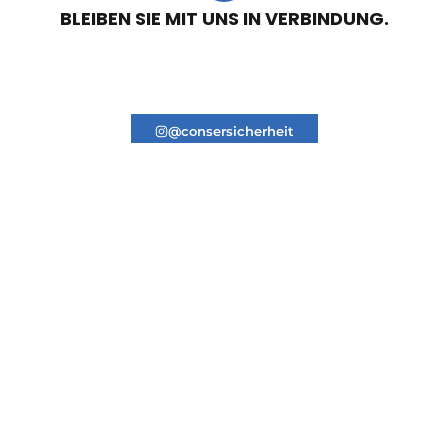
BLEIBEN SIE MIT UNS IN VERBINDUNG.
@consersicherheit
WIR SIND IN
RECHTLICHES
ÜBER 40
Impressum
STÄDTEN
info(at)conser-