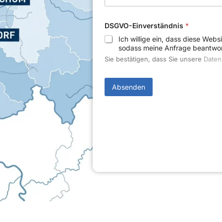
r
i
c
L
DSGVO-Einverständnis
*
h
a
t
y
Ich willige ein, dass diese Webs
*
o
sodass meine Anfrage beantwor
u
Sie bestätigen, dass Sie unsere
Datens
t
E
-
M
Absenden
a
i
l
-
A
d
r
e
s
s
e
N
a
c
h
r