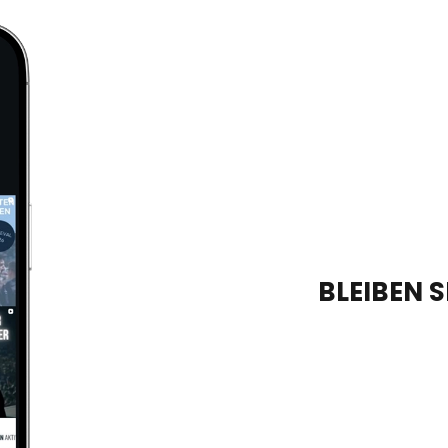
i
c
h
t
BLEIBEN S