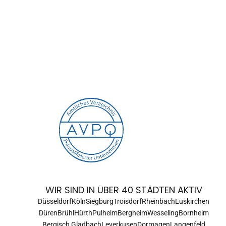
WIR SIND IN ÜBER 40 STÄDTEN AKTIV
Düsseldorf
Köln
Siegburg
Troisdorf
Rheinbach
Euskirchen
Düren
Brühl
Hürth
Pulheim
Bergheim
Wesseling
Bornheim
Bergisch Gladbach
Leverkusen
Dormagen
Langenfeld