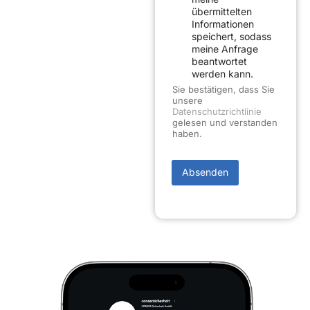
r
übermittelten
e
Informationen
s
speichert, sodass
s
meine Anfrage
e
beantwortet
(
werden kann.
o
p
Sie bestätigen, dass Sie
t
unsere
i
Datenschutzrichtlinie
gelesen und verstanden
o
haben.
n
a
l
)
Absenden