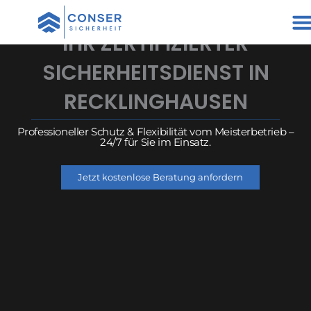
Zum
Inhalt
IHR ZERTIFIZIERTER
springen
SICHERHEITSDIENST IN
RECKLINGHAUSEN
Professioneller Schutz & Flexibilität vom Meisterbetrieb –
24/7 für Sie im Einsatz.
Jetzt kostenlose Beratung anfordern